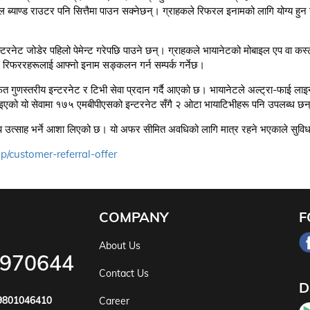
्याण्ड राउटर पनि सित्तैमा पाउन सक्नेछन्। ग्राहकले रिफरल इनामको लागि योग्य हुन उ
रनेट जोडेर पहिलो पेमेन्ट गरेपछि पाउने छन्। ग्राहकले भायानेटको मोबाइल एप वा कस्ट
 रिफररहरूलाई आफ्नो इनाम सङ्कलन गर्न सम्पर्क गर्नेछ।
्फत गुणस्तरीय इन्टरनेट र टिभी सेवा प्रदान गर्दै आएको छ। भायानेटले अल्ट्रा-फाई ला
 ल्याइएको यो सेवामा १७५ एमबीपीएसको इन्टरनेट सँगै २ ओटा भायाटिभीहरू पनि उपलब्ध छ
 उत्साह भर्ने आशा लिएको छ। यो अफर सीमित अवधिको लागि मात्र रहने भएकाले सुविधाको
/customer-referral-offer
COMPANY
F
About Us
5970644
Contact Us
D
9801046410
Career