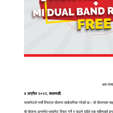
अब भाया
४ अप्रील २०२२, काठमाडौं;
भायानेटले नयाँ रिफरल योजना सार्बजनिक गरेको छ। यो योजनामा सहभ
यो योजना अन्तर्गत भायानेट रिफर गर्ने र पाउने दुवैले एक महिनाको 