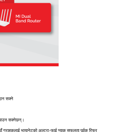
उन सक्ने
 पाउन सक्नेछन्।
याँ ग्राहकलाई भायानेटको अल्ट्रा-फाई प्याक सफलता पूर्वक रिफर